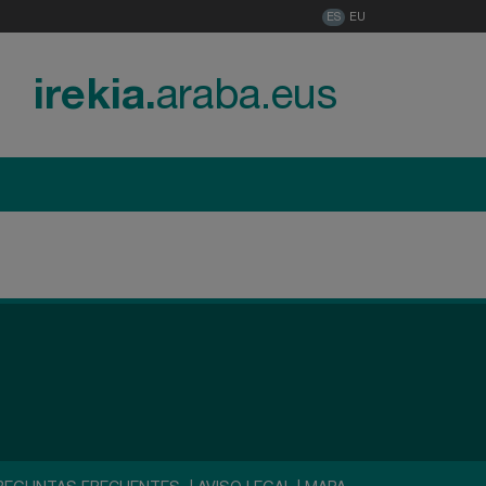
ES
EU
irekia.
araba.eus