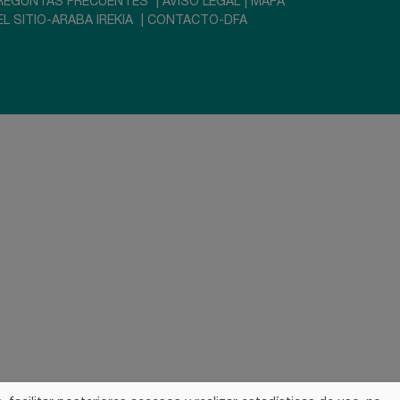
REGUNTAS FRECUENTES
|
AVISO LEGAL
|
MAPA
EL SITIO-ARABA IREKIA
|
CONTACTO-DFA