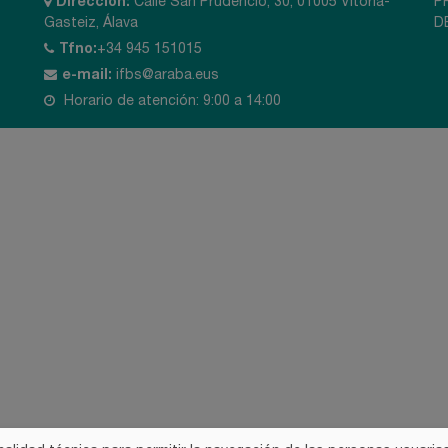
Dirección:
Calle San Prudencio, 30, 01005 Vitoria-
P
Gasteiz, Álava
D
Tfno:
+34 945 151015
e-mail:
ifbs@araba.eus
Horario de atención: 9:00 a 14:00