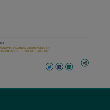
aia
KONOMIA, FINANTZA, AURREKONTU ETA
STATISTIKARI BURUZKO INFORMAZIOA