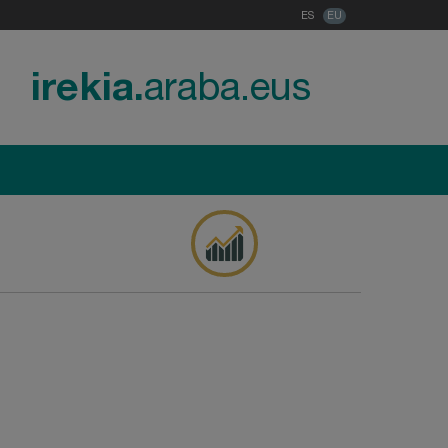
ES
EU
irekia.
araba.eus