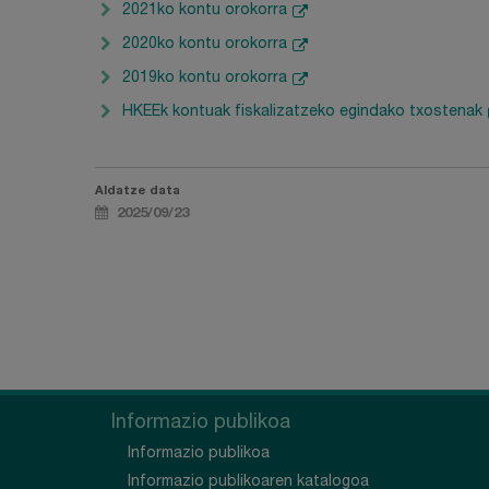
2021ko kontu orokorra
2020ko kontu orokorra
2019ko kontu orokorra
HKEEk kontuak fiskalizatzeko egindako txostenak
Aldatze data
2025/09/23
Informazio publikoa
Informazio publikoa
Informazio publikoaren katalogoa