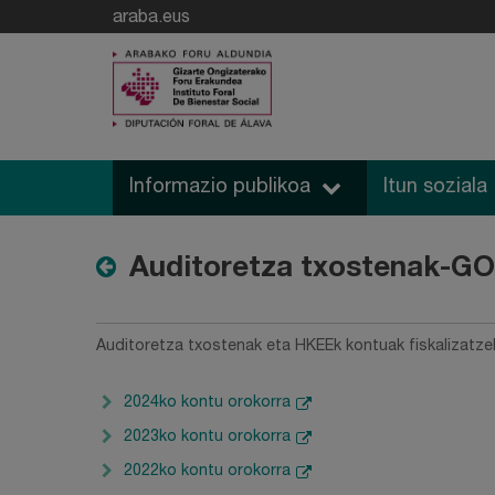
araba.eus
Informazio publikoa
Itun soziala
Auditoretza txostenak-G
Auditoretza txostenak eta HKEEk kontuak fiskalizatze
2024ko kontu orokorra
2023ko kontu orokorra
2022ko kontu orokorra