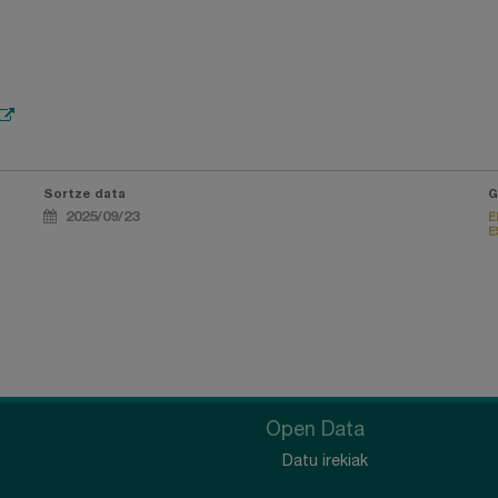
Sortze data
G
2025/09/23
E
E
Open Data
Datu irekiak